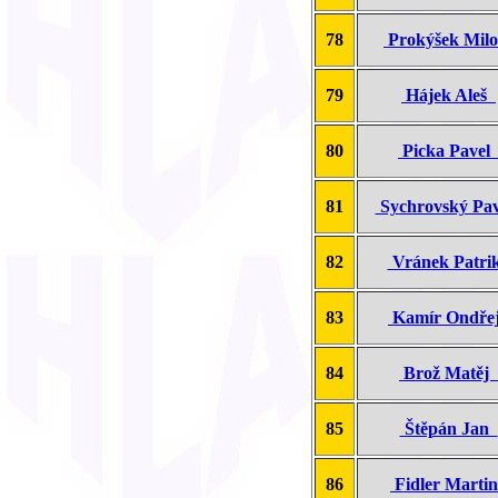
78
Prokýšek Mil
79
Hájek Aleš
80
Picka Pave
81
Sychrovský Pa
82
Vránek Patr
83
Kamír Ondř
84
Brož Matěj
85
Štěpán Jan
86
Fidler Marti