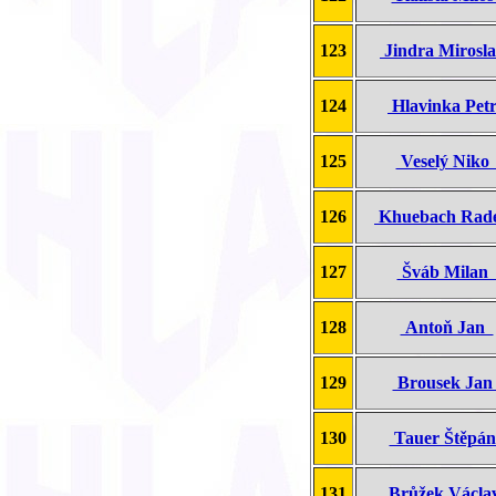
123
Jindra Mirosl
124
Hlavinka Pe
125
Veselý Nik
126
Khuebach Ra
127
Šváb Mila
128
Antoň Jan
129
Brousek Ja
130
Tauer Štěpá
131
Brůžek Václ