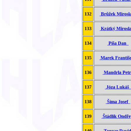
132
Brůžek Miros
133
Krátký Miros
134
Píša Dan
135
Marek Franti
136
Mandrla Pet
137
Józa Luká
138
Šíma Josef
139
Štádlík Ondř
140
Tonzar Davi