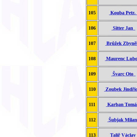
105
Kouba Petr
106
Sitter Jan
107
Brůžek Zbyn
108
Maurenc Lub
109
Švarc Oto
110
Zoubek Jindř
111
Karban Tom
112
Šubjak Mila
113
Talíř Václa