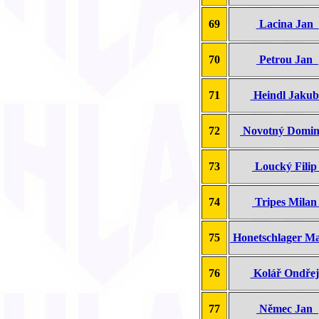
69
Lacina Jan
70
Petrou Jan
71
Heindl Jaku
72
Novotný Domi
73
Loucký Fili
74
Tripes Mila
75
Honetschlager M
76
Kolář Ondře
77
Němec Jan