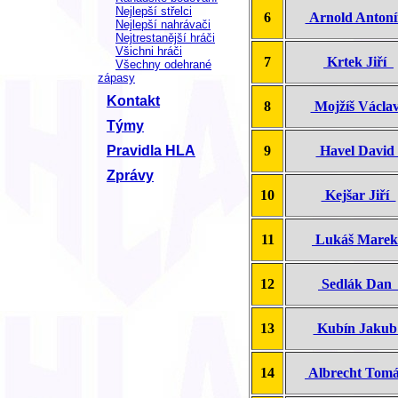
Nejlepší střelci
6
Arnold Anton
Nejlepší nahrávači
Nejtrestanější hráči
Všichni hráči
7
Krtek Jiří
Všechny odehrané
zápasy
Kontakt
8
Mojžíš Václ
Týmy
9
Havel Davi
Pravidla HLA
Zprávy
10
Kejšar Jiří
11
Lukáš Mare
12
Sedlák Da
13
Kubín Jaku
14
Albrecht Tom