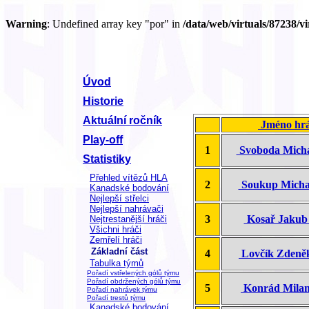
Warning
: Undefined array key "por" in
/data/web/virtuals/87238/
Úvod
Historie
Aktuální ročník
Jméno hr
Play-off
1
Svoboda Mich
Statistiky
Přehled vítězů HLA
2
Soukup Mich
Kanadské bodování
Nejlepší střelci
Nejlepší nahrávači
3
Kosař Jaku
Nejtrestanější hráči
Všichni hráči
Zemřelí hráči
Základní část
4
Lovčík Zden
Tabulka týmů
Pořadí vstřelených gólů týmu
Pořadí obdržených gólů týmu
5
Konrád Mil
Pořadí nahrávek týmu
Pořadí trestů týmu
Kanadské bodování