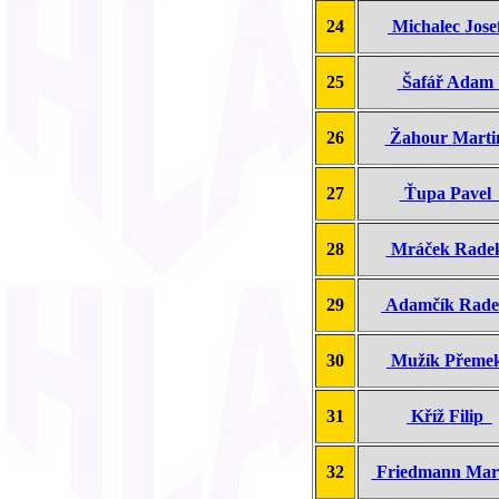
24
Michalec Jos
25
Šafář Ada
26
Žahour Mart
27
Ťupa Pave
28
Mráček Rad
29
Adamčík Rad
30
Mužík Přem
31
Kříž Filip
32
Friedmann Mar