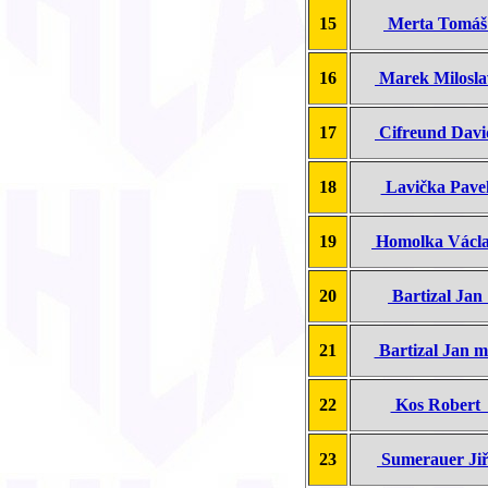
15
Merta Tomá
16
Marek Milosl
17
Cifreund Dav
18
Lavička Pav
19
Homolka Vác
20
Bartizal Ja
21
Bartizal Jan 
22
Kos Rober
23
Sumerauer Ji