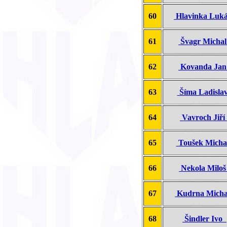
60
Hlavinka Luk
61
Švagr Micha
62
Kovanda Ja
63
Šíma Ladisl
64
Vavroch Jiř
65
Toušek Mich
66
Nekola Milo
67
Kudrna Mich
68
Šindler Ivo