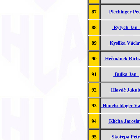
87
Plechinger Pe
88
Rytych Jan
89
Kysilka Václ
90
Heřmánek Ric
91
Bulka Jan
92
Hlaváč Jaku
93
Honetschlager V
94
Klícha Jarosl
95
Skořepa Pet