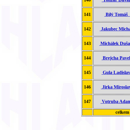
141
Bílý Tomáš
142
Jakubec Mich
143
Michálek Duš
144
Brejcha Pav
145
Gula Ladisl
146
Jirka Mirosl
147
Votruba Ad
celke