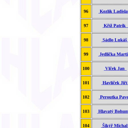
96
Kozlík Ladisl
97
Kříž Patrik
98
Sádlo Luká
99
Jedlička Mart
100
Vlček Jan
101
Havlíček Jiř
102
Peroutka Pav
103
Hlavatý Bohu
104
Šikýř Micha