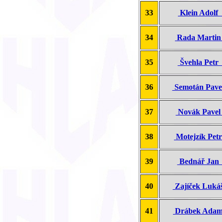
33
Klein Adolf
34
Rada Marti
35
Švehla Pet
36
Semotán Pav
37
Novák Pave
38
Motejzík Pet
39
Bednář Ja
40
Zajíček Luk
41
Drábek Ad