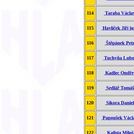
114
Taraba Václ
115
Havlíček Jiří j
116
Štěpánek Pe
117
Tuchyňa Lub
118
Kadlec Ondř
119
Sedlář Tomá
120
Síkora Danie
121
Papoušek Vác
122
Kalista Milo