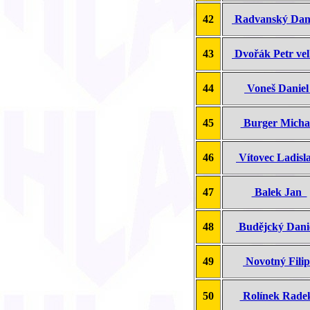
42
Radvanský Dan
43
Dvořák Petr ve
44
Voneš Danie
45
Burger Mich
46
Vítovec Ladis
47
Balek Jan
48
Budějcký Dan
49
Novotný Fili
50
Rolínek Rad