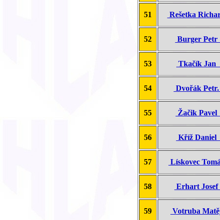
51
Rešetka Rich
52
Burger Pet
53
Tkačík Jan
54
Dvořák Petr
55
Žačik Pave
56
Kříž Danie
57
Lískovec Tom
58
Erhart Jose
59
Votruba Mat