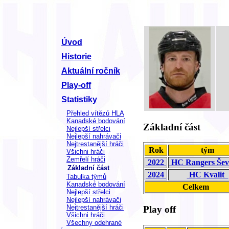
Úvod
Historie
Aktuální ročník
Play-off
Statistiky
Přehled vítězů HLA
Kanadské bodování
Základní část
Nejlepší střelci
Nejlepší nahrávači
Nejtrestanější hráči
Rok
tým
Všichni hráči
Zemřelí hráči
2022
HC Rangers Šev
Základní část
2024
HC Kvalit
Tabulka týmů
Kanadské bodování
Celkem
Nejlepší střelci
Nejlepší nahrávači
Nejtrestanější hráči
Play off
Všichni hráči
Všechny odehrané