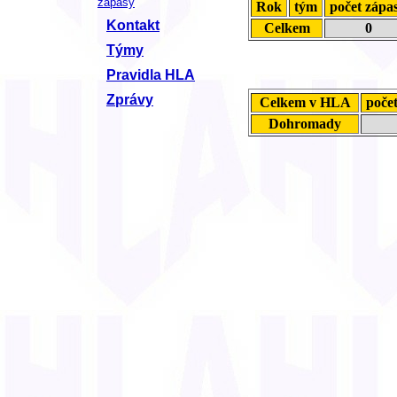
zápasy
Rok
tým
počet zápa
Kontakt
Celkem
0
Týmy
Pravidla HLA
Zprávy
Celkem v HLA
poče
Dohromady