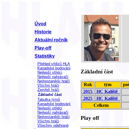
Úvod
Historie
Aktuální ročník
Play-off
Statistiky
Přehled vítězů HLA
Kanadské bodování
Základní část
Nejlepší střelci
Nejlepší nahrávači
Nejtrestanější hráči
Rok
tým
poč
Všichni hráči
Zemřelí hráči
2015
HC Kaliště
Základní část
2025
HC Kaliště
Tabulka týmů
Kanadské bodování
Celkem
Nejlepší střelci
Nejlepší nahrávači
Nejtrestanější hráči
Play off
Všichni hráči
Všechny odehrané