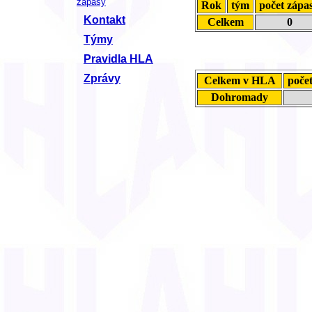
zápasy
Rok
tým
počet zápa
Kontakt
Celkem
0
Týmy
Pravidla HLA
Zprávy
Celkem v HLA
poče
Dohromady