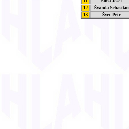
11
Šíma Josef
12
Švanda Sebastia
13
Švec Petr