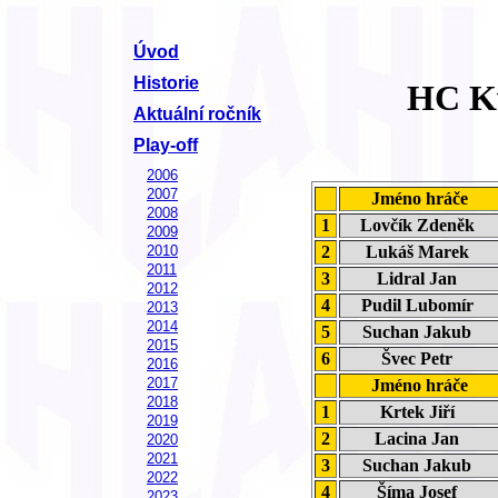
Úvod
Historie
HC Kv
Aktuální ročník
Play-off
2006
2007
Jméno hráče
2008
1
Lovčík Zdeněk
2009
2
Lukáš Marek
2010
2011
3
Lidral Jan
2012
4
Pudil Lubomír
2013
2014
5
Suchan Jakub
2015
6
Švec Petr
2016
2017
Jméno hráče
2018
1
Krtek Jiří
2019
2
Lacina Jan
2020
2021
3
Suchan Jakub
2022
4
Šíma Josef
2023