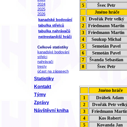
2024
5
Švec Petr
2025
Jméno hráče
2026
1
Dvořák Petr velký
kanadské bodování
2
Friedmann Martin
tabulka střelců
tabulka nahrávačů
3
Friedmann Martin
nejtrestanější hráči
4
Soukup Michal
5
Semotán Pavel
Celkové statistiky
kanadské bodování
6
Semotán Pavel
střelci
7
Švanda Sebastian
nahrávači
8
Švec Petr
tresty
účast na zápasech
Statistiky
Kontakt
Jméno hráče
Týmy
1
Drábek Adam
Zprávy
2
Dvořák Petr vel
Návštěvní kniha
3
Friedmann Mart
4
Kos Robert
5
Kovanda Jan