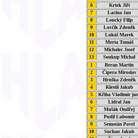
6
Krtek Jiří
7
Lacina Jan
8
Loucký Filip
9
Lovčík Zdeněk
10
Lukáš Marek
11
Merta Tomáš
12
Michalec Josef
13
Soukup Michal
1
Beran Martin
2
Čipera Mirosla
3
Hruška Zdeně
4
Klestil Jakub
5
Kříha Vladimír ju
6
Lidral Jan
7
Mušák Ondřej
8
Pudil Lubomír
9
Semotán Pavel
10
Suchan Jakub