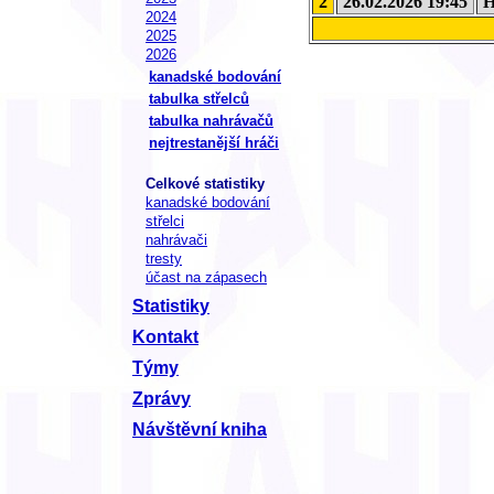
2
26.02.2026 19:45
H
2024
2025
2026
kanadské bodování
tabulka střelců
tabulka nahrávačů
nejtrestanější hráči
Celkové statistiky
kanadské bodování
střelci
nahrávači
tresty
účast na zápasech
Statistiky
Kontakt
Týmy
Zprávy
Návštěvní kniha