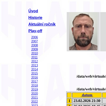
Úvod
Historie
Aktuální ročník
Play-off
2006
2007
2008
2009
2010
2011
2012
2013
2014
2015
/data/web/virtual
2016
2017
2018
/data/web/virtual
2019
2020
datum
2021
1
23.02.2026 21:30
2022
2023