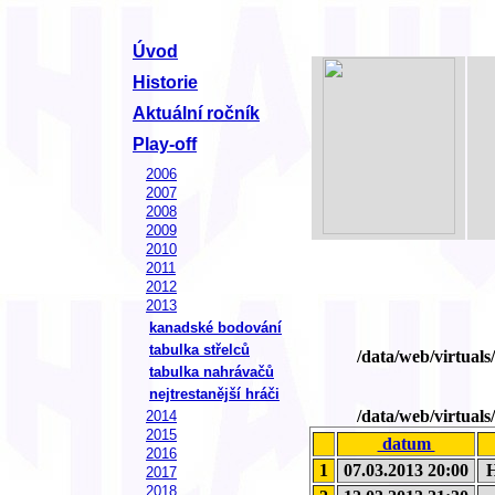
Úvod
Historie
Aktuální ročník
Play-off
2006
2007
2008
2009
2010
2011
2012
2013
kanadské bodování
tabulka střelců
/data/web/virtual
tabulka nahrávačů
nejtrestanější hráči
/data/web/virtual
2014
2015
datum
2016
1
07.03.2013 20:00
H
2017
2018