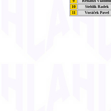
9
Rehanzl Vladim
10
Stehlík Radek
11
Voráček Pavel