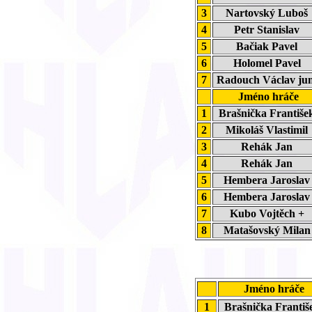
3
Nartovský Lubo
4
Petr Stanislav
5
Bačiak Pavel
6
Holomel Pavel
7
Radouch Václav ju
Jméno hráče
1
Brašnička Františ
2
Mikoláš Vlastimi
3
Rehák Jan
4
Rehák Jan
5
Hembera Jarosla
6
Hembera Jarosla
7
Kubo Vojtěch +
8
Matašovský Mila
Jméno hráče
1
Brašnička Franti