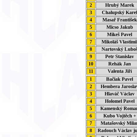
2
Hrubý Marek
3
Chalupský Kar
4
Masař Františe
5
Micso Jakub
6
Mikeš Pavel
7
Mikoláš Vlastim
8
Nartovský Lub
9
Petr Stanislav
10
Rehák Jan
11
Valenta Jiří
1
Bačiak Pavel
2
Hembera Jarosl
3
Hlaváč Václav
4
Holomel Pavel
5
Kamenský Rom
6
Kubo Vojtěch 
7
Matašovský Mil
8
Radouch Václav j