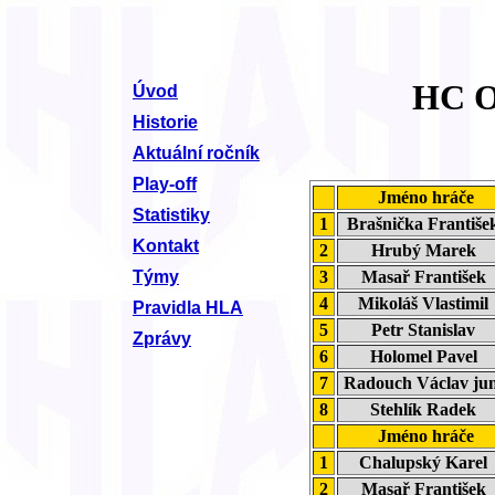
HC O
Úvod
Historie
Aktuální ročník
Play-off
Jméno hráče
Statistiky
1
Brašnička Františ
Kontakt
2
Hrubý Marek
3
Masař František
Týmy
4
Mikoláš Vlastimi
Pravidla HLA
5
Petr Stanislav
Zprávy
6
Holomel Pavel
7
Radouch Václav ju
8
Stehlík Radek
Jméno hráče
1
Chalupský Kare
2
Masař František