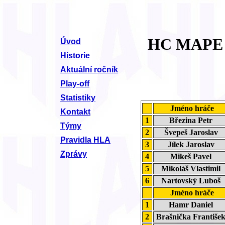
HC MAPE 
Úvod
Historie
Aktuální ročník
Play-off
Statistiky
Jméno hráče
Kontakt
1
Březina Petr
Týmy
2
Švepeš Jaroslav
Pravidla HLA
3
Jílek Jaroslav
Zprávy
4
Mikeš Pavel
5
Mikoláš Vlastimil
6
Nartovský Luboš
Jméno hráče
1
Hamr Daniel
2
Brašnička Františ