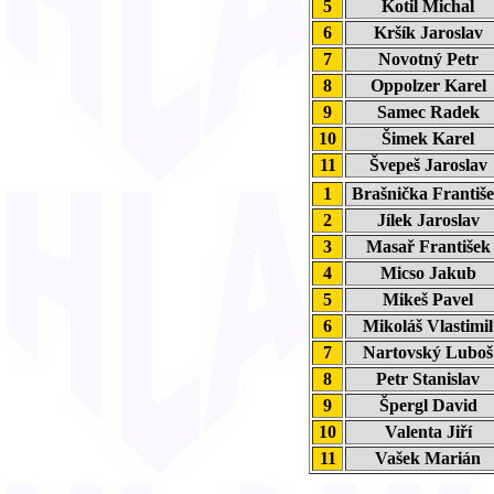
5
Kotil Michal
6
Kršík Jaroslav
7
Novotný Petr
8
Oppolzer Kare
9
Samec Radek
10
Šimek Karel
11
Švepeš Jarosla
1
Brašnička Franti
2
Jílek Jaroslav
3
Masař Františe
4
Micso Jakub
5
Mikeš Pavel
6
Mikoláš Vlastimi
7
Nartovský Lubo
8
Petr Stanislav
9
Špergl David
10
Valenta Jiří
11
Vašek Marián