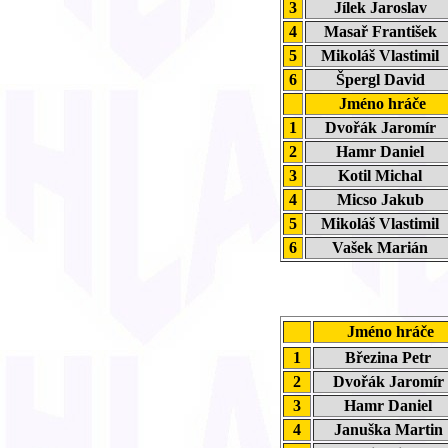
3
Jílek Jaroslav
4
Masař František
5
Mikoláš Vlastimil
6
Špergl David
Jméno hráče
1
Dvořák Jaromír
2
Hamr Daniel
3
Kotil Michal
4
Micso Jakub
5
Mikoláš Vlastimil
6
Vašek Marián
Jméno hráče
1
Březina Petr
2
Dvořák Jaromí
3
Hamr Daniel
4
Januška Marti