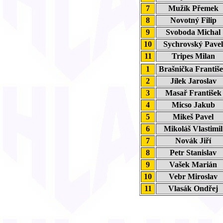
7
Mužík Přemek
8
Novotný Filip
9
Svoboda Micha
10
Sychrovský Pave
11
Tripes Milan
1
Brašnička Franti
2
Jílek Jaroslav
3
Masař Františe
4
Micso Jakub
5
Mikeš Pavel
6
Mikoláš Vlastimi
7
Novák Jiří
8
Petr Stanislav
9
Vašek Marián
10
Vebr Miroslav
11
Vlasák Ondřej