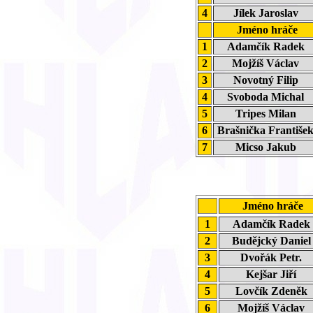
4
Jílek Jaroslav
Jméno hráče
1
Adamčík Radek
2
Mojžíš Václav
3
Novotný Filip
4
Svoboda Michal
5
Tripes Milan
6
Brašnička Františ
7
Micso Jakub
Jméno hráče
1
Adamčík Rade
2
Budějcký Danie
3
Dvořák Petr.
4
Kejšar Jiří
5
Lovčík Zdeněk
6
Mojžíš Václav