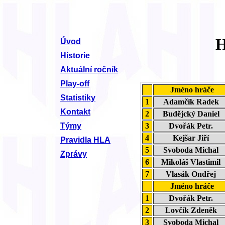
H
Úvod
Historie
Aktuální ročník
Play-off
Jméno hráče
Statistiky
1
Adamčík Radek
Kontakt
2
Budějcký Daniel
3
Dvořák Petr.
Týmy
4
Kejšar Jiří
Pravidla HLA
5
Svoboda Michal
Zprávy
6
Mikoláš Vlastimil
7
Vlasák Ondřej
Jméno hráče
1
Dvořák Petr.
2
Lovčík Zdeněk
3
Svoboda Michal