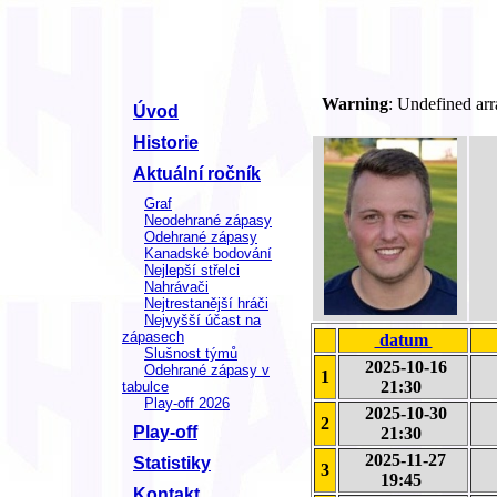
Warning
: Undefined ar
Úvod
Historie
Aktuální ročník
Graf
Neodehrané zápasy
Odehrané zápasy
Kanadské bodování
Nejlepší střelci
Nahrávači
Nejtrestanější hráči
Nejvyšší účast na
zápasech
datum
Slušnost týmů
2025-10-16
Odehrané zápasy v
1
21:30
tabulce
Play-off 2026
2025-10-30
2
Play-off
21:30
2025-11-27
Statistiky
3
19:45
Kontakt